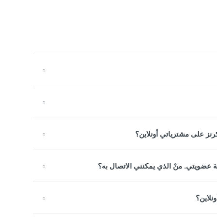
نز على مشترياتي أونلاين؟
ة عضويتي. منْ الذي يمكنني الاتصال به؟
نلاين؟